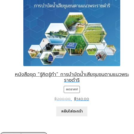
หนังสือชุด “รู้คิดรู้ทำ” การบำบัดน้ำเสียชุมชนตามแนวพระ
ราชดำริ
ลดราคา!
Original
Current
฿
200.00
฿
140.00
price
price
was:
is:
หยิบใส่ตะกร้า
฿200.00.
฿140.00.