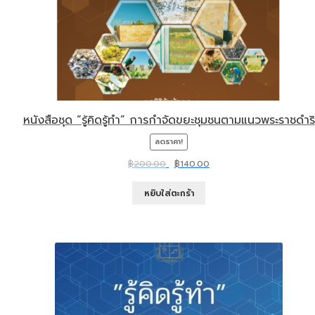
หนังสือชุด “รู้คิดรู้ทำ” การกำจัดขยะชุมชนตามแนวพระราชดำริ
ลดราคา!
Original
Current
฿
200.00
฿
140.00
price
price
was:
is:
หยิบใส่ตะกร้า
฿200.00.
฿140.00.