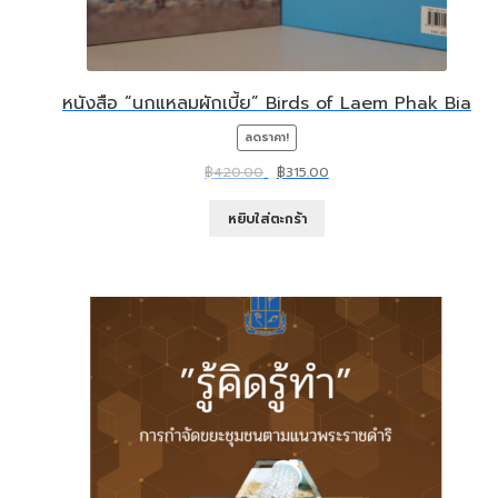
หนังสือ “นกแหลมผักเบี้ย” Birds of Laem Phak Bia
ลดราคา!
Original
Current
฿
420.00
฿
315.00
price
price
was:
is:
หยิบใส่ตะกร้า
฿420.00.
฿315.00.