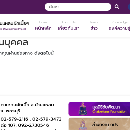
Home
About Us
News
Knowledge
หน้าหลัก
เกี่ยวกับเรา
ข่าว
องค์ความรู
วนบุคคล
กคุณผ่านช่องทาง ดังต่อไปนี้
ต.แหลมผักเบี้ย อ.บ้านแหลม
จ.เพชรบุรี
02-579-2116 ,
02-579-3473
ต่อ 107,
092-2730546