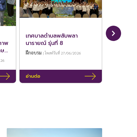
เทศบาลตำบลพลับพลา
บริการวิชา
ภาพ
นารายณ์ รุ่นที่ 8
ปัญหาด้าน
กษา
แก่โรงพยา
ฝึกอบรม
| โพสต์วันที่ 27/06/2026
ชะอำ
บริการวิชากา
026
อ่านต่อ
อ่านต่อ