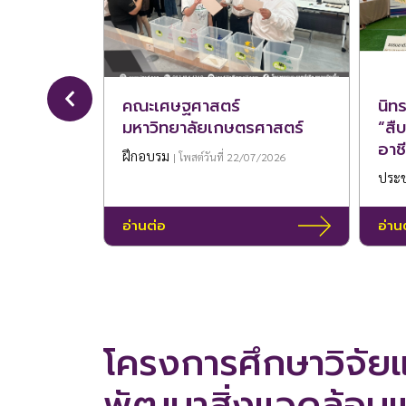
คณะเศษฐศาสตร์
นิท
มหาวิทยาลัยเกษตรศาสตร์
“สื
อาชี
ฝึกอบรม
| โพสต์วันที่ 22/07/2026
mus
ประช
การ
พระ
อ่านต่อ
อ่าน
ถนน
หนึ
จังห
โครงการศึกษาวิจัย
พัฒนาสิ่งแวดล้อม