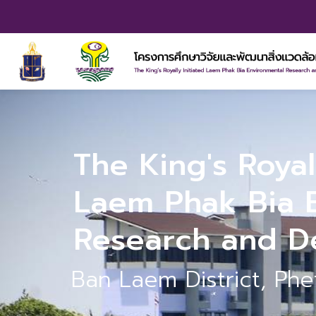
The King's Royal
Laem Phak Bia 
Research and D
Ban Laem District, Phe