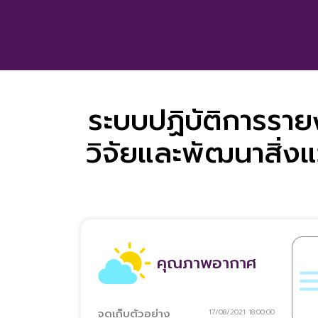
ดินแดงหรือดินนาเพื่อช่วยเพิ่ม
โรงง
เดือน เพื่อลดความหนาแน่นของปลา
ประสิทธิภาพการย่อยสลายของ
เสียจ
และคงความสมดุลของอัตราส่วนของ
จุลินทรีย์และมีการรดน้ำเพิ่มความชื้น
จากกิ
ปลาต่ออาหารภายในบ่อบำบัด
ช่วยในการลดอุณหภูมิของกระบวนการ
ครัวเ
หมัก ซึ่งใช้ระยะเวลาในการทำปุ๋ยหมัก
ขยะเพียง 30 วัน
ระบบปฏิบัติการรา
วิจัยและพัฒนาสิ่ง
คุณภาพอากาศ
จุดเก็บตัวอย่าง
17/08/2021 18:00:00