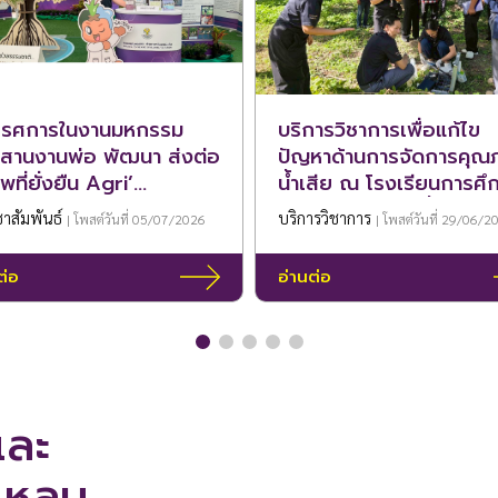
รรศการในงานมหกรรม
บริการวิชาการเพื่อแก้ไข
บสานงานพ่อ พัฒนา ส่งต่อ
ปัญหาด้านการจัดการคุณ
พที่ยั่งยืน Agri’
น้ำเสีย ณ โรงเรียนการศึ
eum” ณ พิพิธภัณฑ์
เด็กตาบอดพิการซ้ำซ้อน 
าสัมพันธ์
บริการวิชาการ
| โพสต์วันที่ 05/07/2026
| โพสต์วันที่ 29/06/2
เกษตรเฉลิมพระเกียรติ
บาทสมเด็จพระเจ้าอยู่หัว
ต่อ
อ่านต่อ
พหลโยธิน ตำบลคลอง
่ง อำเภอคลองหลวง
วัดปทุมธานี
และ
แหลม