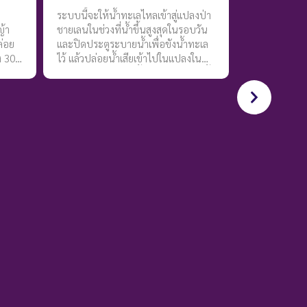
ระบบนี้จะให้น้ำทะเลไหลเข้าสู่แปลงป่า
ญ้า
ชายเลนในช่วงที่น้ำขึ้นสูงสุดในรอบวัน
ล่อย
และปิดประตูระบายน้ำเพื่อขังน้ำทะเล
ง 30
ไว้ แล้วปล่อยน้ำเสียเข้าไปในแปลงใน
ยไหล
อัตราส่วน 1 ต่อ 1 (น้ำเสีย 1 ส่วน ต่อน้ำ
กน้ำ
ทะเล 1 ส่วน) วิธีนี้เป็นกระบวนการที่
ลของ
อาศัยการขึ้นลงของน้ำทะเลธรรมชาติ
การเจือจาง การเร่งการตกตะกอน พืช
องมี
จะช่วยในการดูดสารอาหารจากการย่อย
ัน
สลายสารอินทรีย์ของจุลินทรีย์ที่อยู่ทั้ง
ในน้ำและในดิน