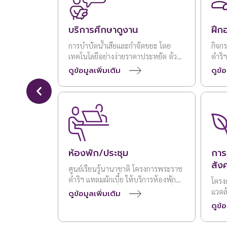
บริการศึกษาดูงาน
ฝึก
การบำบัดน้ำเสียและกำจัดขยะ โดย
กิจก
เทคโนโลยีอย่างง่ายราคาประหยัด ด้วย
ดำริฯ
กลไกธรรมชาติช่วยธรรมชาติ
รูปแบ
ดูข้อมูลเพิ่มเติม
ดูข้อ
การฝ
แหลมผ
ทางว
ลงมือ
มากยิ
ฝึกอ
goog
ห้องพัก/ประชุม
การ
เป็น
เสริ
สัง
ศูนย์เรียนรู้นานาชาติ โครงการพระราช
ทดส
ดำริฯ แหลมผักเบี้ย ให้บริการห้องพัก
โครง
สำหรับนักท่องเที่ยว/คณะดูงานฯ ที่
แวดล
ดูข้อมูลเพิ่มเติม
สนใจ
พระร
ดูข้อ
ราชดำ
โดยเ