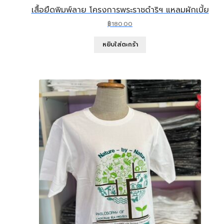
เสื้อยืดพิมพ์ลาย โครงการพระราชดำริฯ แหลมผักเบี้ย
฿
180.00
หยิบใส่ตะกร้า