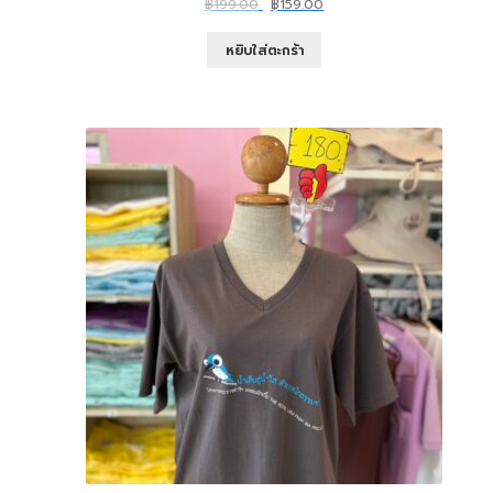
Original
Current
฿
199.00
฿
159.00
price
price
was:
is:
หยิบใส่ตะกร้า
฿199.00.
฿159.00.