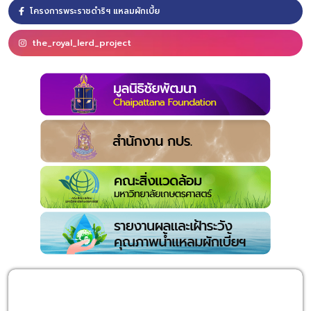
โครงการพระราชดำริฯ แหลมผักเบี้ย
the_royal_lerd_project