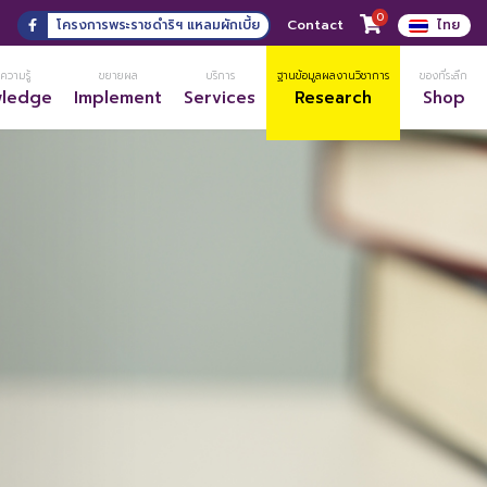
0
3
โครงการพระราชดำริฯ แหลมผักเบี้ย
Contact
ไทย
ความรู้
ขยายผล
บริการ
ฐานข้อมูลผลงานวิชาการ
ของที่ระลึก
wledge
Implement
Services
Research
Shop