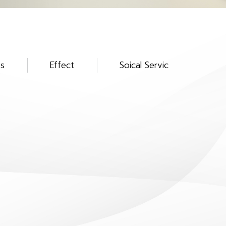
ts
Effect
Soical Services