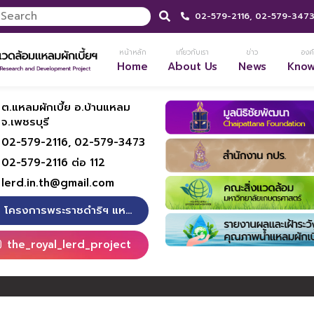
02-579-2116,
02-579-347
หน้าหลัก
เกี่ยวกับเรา
ข่าว
องค์
Home
About Us
News
Kno
ต.แหลมผักเบี้ย อ.บ้านแหลม
จ.เพชรบุรี
02-579-2116,
02-579-3473
02-579-2116 ต่อ 112
lerd.in.th@gmail.com
โครงการพระราชดำริฯ แหลมผักเบี้ย
the_royal_lerd_project