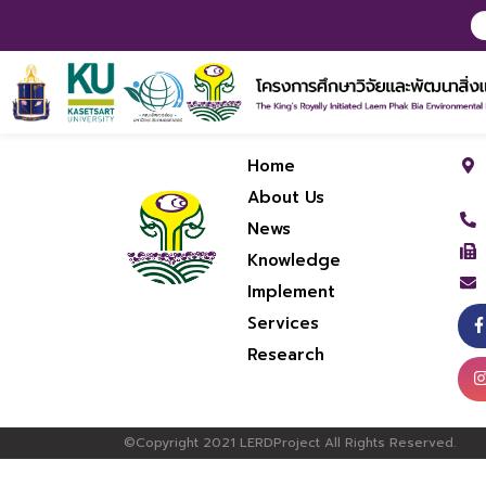
Home
About Us
News
Knowledge
Implement
Services
Research
©Copyright 2021 LERDProject All Rights Reserved.