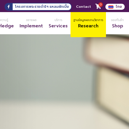
0
3
โครงการพระราชดำริฯ แหลมผักเบี้ย
Contact
ไทย
ความรู้
ขยายผล
บริการ
ฐานข้อมูลผลงานวิชาการ
ของที่ระลึก
wledge
Implement
Services
Research
Shop