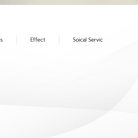
ts
Effect
Soical Services