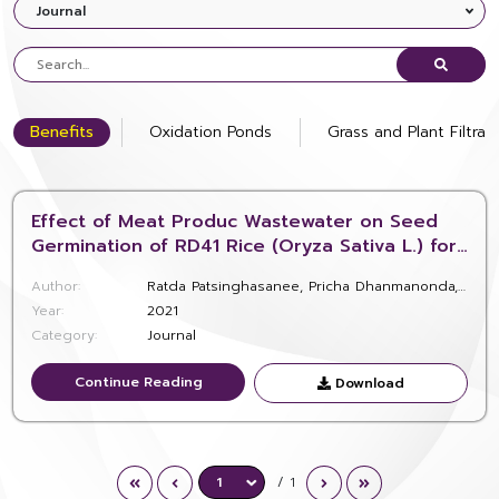
Journal
Benefits
Oxidation Ponds
Grass and Plant Filtra
Effect of Meat Produc Wastewater on Seed
Germination of RD41 Rice (Oryza Sativa L.) for
Reuse Purpose
Author:
Ratda Patsinghasanee, Pricha Dhanmanonda, Surat Bualert, Onanong Phewnil, and Damrongvudhi Onwimol
Year:
2021
Category:
Journal
Continue Reading
Continue Reading
Download
Download
/ 1