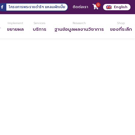
0
โครงการพระราชดำริฯ แหลมผักเบี้ย
ติดต่อเรา
English
Implement
Services
Research
Shop
้
ขยายผล
บริการ
ฐานข้อมูลผลงานวิชาการ
ของที่ระลึก