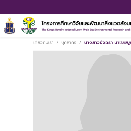
เกี่ยวกับเรา
/
บุคลากร
/
นางสาวอัจฉรา นาไชยบู