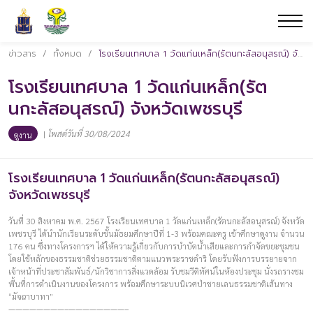
ข่าวสาร
/
ทั้งหมด
/
โรงเรียนเทศบาล 1 วัดแก่นเหล็ก(รัตนกะลัสอนุสรณ์) จังหวัดเพชรบุรี
โรงเรียนเทศบาล 1 วัดแก่นเหล็ก(รัต
นกะลัสอนุสรณ์) จังหวัดเพชรบุรี
|
โพสต์วันที่ 30/08/2024
ดูงาน
โรงเรียนเทศบาล 1 วัดแก่นเหล็ก(รัตนกะลัสอนุสรณ์)
จังหวัดเพชรบุรี
วันที่ 30 สิงหาคม พ.ศ. 2567 โรงเรียนเทศบาล 1 วัดแก่นเหล็ก(รัตนกะลัสอนุสรณ์) จังหวัด
เพชรบุรี ได้นำนักเรียนระดับชั้นมัธยมศึกษาปีที่ 1-3 พร้อมคณะครู เข้าศึกษาดูงาน จำนวน
176 คน ซึ่งทางโครงการฯ ได้ให้ความรู้เกี่ยวกับการบำบัดน้ำเสียและการกำจัดขยะชุมชน
โดยใช้หลักของธรรมชาติช่วยธรรมชาติตามแนวพระราชดำริ โดยรับฟังการบรรยายจาก
เจ้าหน้าที่ประชาสัมพันธ์/นักวิชาการสิ่งแวดล้อม รับชมวีดิทัศน์ในห้องประชุม นั่งรถรางชม
พื้นที่การดำเนินงานของโครงการ พร้อมศึกษาระบบนิเวศป่าชายเลนธรรมชาติเส้นทาง
“มัจฉาบาทา”
————————–————————–