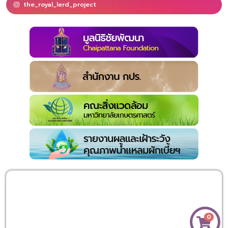
the_royal_lerd_project
0