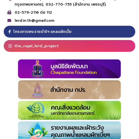
กรุงเทพมหานคร),
032-770-755 (สำนักงาน เพชรบุรี)
02-579-2116 ต่อ 112
lerd.in.th@gmail.com
โครงการพระราชดำริฯ แหลมผักเบี้ย
the_royal_lerd_project