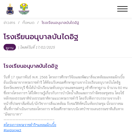
ข่าวสาร
/
ทั้งหมด
/
โรงเรียนอนุบาลบันไดอิฐ
โรงเรียนอนุบาลบันไดอิฐ
|
โพสต์วันที่ 17/02/2025
ดูงาน
โรงเรียนอนุบาลบันไดอิฐ
วันที่ 17 กุมภาพันธ์ พ.ศ. 2568 โครงการศึกษาวิจัยและพัฒนาสิ่งแวดล้อมแหลมผักเบี้ย
อันเนื่องมาจากพระราชดำริ ได้ต้อนรับคณะศึกษาดูงานจากโรงเรียนอนุบาลบันไดอิฐ
จังหวัดเพชรบุรี ซึ่งได้นำนักเรียนระดับอนุบาลและคณะครู เข้าศึกษาดูงาน จำนวน 80 คน
ซึ่งทางโครงการฯ ได้ให้ความรู้เกี่ยวกับการบำบัดน้ำเสียและการกำจัดขยะชุมชน โดยใช้
หลักของธรรมชาติช่วยธรรมชาติตามแนวพระราชดำริ โดยรับฟังการบรรยายจากเจ้า
หน้าที่ประชาสัมพันธ์/นักวิชาการสิ่งแวดล้อม รับชมวีดิทัศน์ในห้องประชุม นั่งรถรางชม
พื้นที่การดำเนินงานของโครงการ พร้อมศึกษาระบบนิเวศป่าชายเลนธรรมชาติเส้นทาง
“มัจฉาบาทา”
————————–————————–
#โครงการพระราชดำริฯแหลมผักเบี้ย
#lerdproject