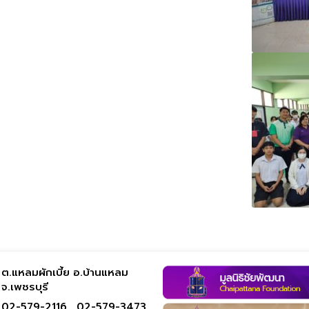
ต.แหลมผักเบี้ย อ.บ้านแหลม
จ.เพชรบุรี
02-579-2116 ,
02-579-3473