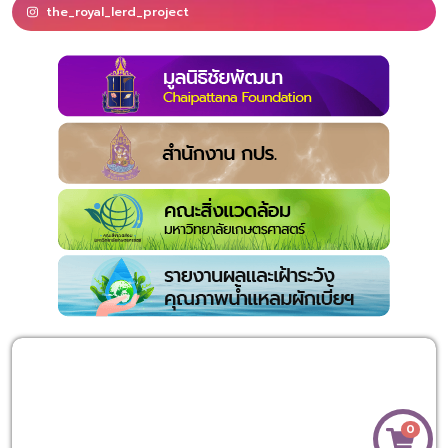
the_royal_lerd_project
0