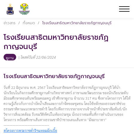
ข่าวสาร
/
ทั้งหมด
/
โรงเรียนสาธิตมหาวิทยาลัยราชภัฏกาญจนบุรี
โรงเรียนสาธิตมหาวิทยาลัยราชภัฏ
กาญจนบุรี
|
โพสต์วันที่ 22/06/2024
ดูงาน
โรงเรียนสาธิตมหาวิทยาลัยราชภัฏกาญจนบุรี
วันที่ 22 มิถุนายน พ.ศ. 2567 โรงเรียนสาธิตมหาวิทยาลัยราชภัฏกาญจนบุรี ได้นำ
นักเรียนในกิจกรรมศึกษาดูงานด้านวิทยาศาสตร์ ภาษาและวัฒนธรรม ของนักเรียนระดับ
มัธยมศึกษาตอนต้นพร้อมคณะครู เข้าศึกษาดูงาน จำนวน 317 คน ซึ่งทางโครงการฯ ได้ให้
ความรู้เกี่ยวกับการบำบัดน้ำเสียและการกำจัดขยะชุมชน โดยใช้หลักของธรรมชาติช่วย
ธรรมชาติตามแนวพระราชดำริ โดยรับฟังการบรรยายจากเจ้าหน้าที่ประชาสัมพันธ์/นัก
วิชาการสิ่งแวดล้อม รับชมวีดิทัศน์ในห้องประชุม นั่งรถรางชมพื้นที่การดำเนินงานของ
โครงการ พร้อมศึกษาเส้นทางธรรมชาติป่าชายเลนเส้นทาง “มัจฉาบาทา”
————————–——————–
#โครงการพระราชดำริฯแหลมผักเบี้ย