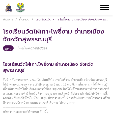
ข่าวสาร
/
ทั้งหมด
/
โรงเรียนวัดไผ่เกาะโพธิ์งาม อำเภอเมือง จังหวัดสุพรรณบุรี
โรงเรียนวัดไผ่เกาะโพธิ์งาม อำเภอเมือง
จังหวัดสุพรรณบุรี
|
โพสต์วันที่ 07/09/2024
ดูงาน
โรงเรียนวัดไผ่เกาะโพธิ์งาม อำเภอเมือง จังหวัด
สุพรรณบุรี
วันที่ 7 กันยายน พ.ศ. 2567 โรงเรียนวัดไผ่เกาะโพธิ์งาม อำเภอเมือง จังหวัดสุพรรณบุรี
ได้นำคณะครูและบุคลากร เข้าศึกษาดูงาน จำนวน 11 คน ซึ่งทางโครงการฯ ได้ให้ความรู้
เกี่ยวกับการบำบัดน้ำเสียและการกำจัดขยะชุมชน โดยใช้หลักของธรรมชาติช่วยธรรมชาติ
ตามแนวพระราชดำริ โดยรับฟังการบรรยายจากเจ้าหน้าที่ประชาสัมพันธ์/นักวิชาการสิ่ง
แวดล้อม รับชมวีดิทัศน์ในห้องประชุม นั่งรถรางชมพื้นที่การดำเนินงานของโครงการ พร้อม
ศึกษาระบบนิเวศป่าชายเลนธรรมชาติเส้นทาง “มัจฉาบาทา”
————————–————————–
#โครงการพระราชดำริฯแหลมผักเบี้ย