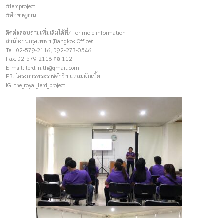
#lerdproject
#ศึกษาดูงาน
————————–————————–
ติดต่อสอบถามเพิ่มเติมได้ที่/ For more information
สำนักงานกรุงเทพฯ (Bangkok Office):
Tel. 02-579-2116, 092-273-0546
Fax. 02-579-2116 ต่อ 112
E-mail:
lerd.in.th@gmail.com
FB. โครงการพระราชดำริฯ แหลมผักเบี้ย
IG. the_royal_lerd_project