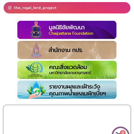
the_royal_lerd_project
0