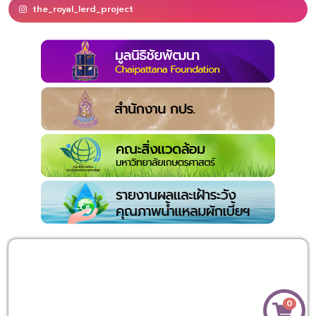
the_royal_lerd_project
0