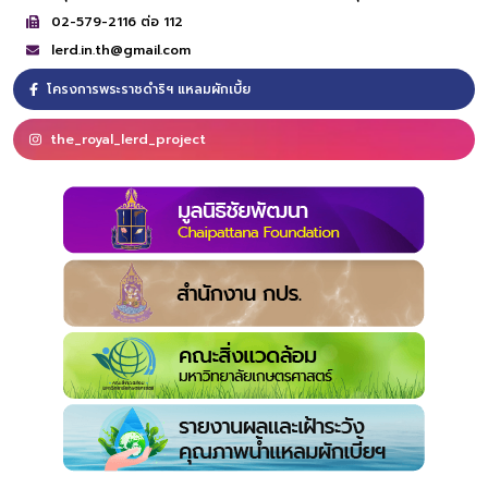
02-579-2116 ต่อ 112
lerd.in.th@gmail.com
โครงการพระราชดำริฯ แหลมผักเบี้ย
the_royal_lerd_project