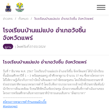
ข่าวสาร
/
ทั้งหมด
/
โรงเรียนบ้านแม่แปง อำเภอวังชิ้น จังหวัดแพร่
โรงเรียนบ้านแม่แปง อำเภอวังชิ้น
จังหวัดแพร่
|
โพสต์วันที่ 07/03/2024
ดูงาน
โรงเรียนบ้านแม่แปง อำเภอวังชิ้น จังหวัดแพร่
วันที่ 7 มีนาคม พ.ศ. 2567 โรงเรียนบ้านแม่แปง อำเภอวังชิ้น จังหวัดแพร่ ได้นำนักเรียน
ชั้นมัธยมศึกษาปีที่ 1 – 3 พร้อมคณะครู เข้าศึกษาดูงาน จำนวน 37 คน ซึ่งทางโครงการฯ
ได้ให้ความรู้เกี่ยวกับการบำบัดน้ำเสียและการกำจัดขยะชุมชน โดยใช้หลักของธรรมชาติ
ช่วยธรรมชาติตามแนวพระราชดำริ โดยรับฟังการบรรยายจากเจ้าหน้าที่ประชาสัมพันธ์/
นักวิชาการสิ่งแวดล้อม รับชมวีดิทัศน์ในห้องประชุม นั่งรถรางชมพื้นที่การดำเนินงานของ
โครงการพร้อมศึกษาเส้นทางธรรมชาติป่าชายเลนเส้นทาง “มัจฉาบาทา”
————————–———————–
#โครงการพระราชดำริฯแหลมผักเบี้ย
#lerdproject