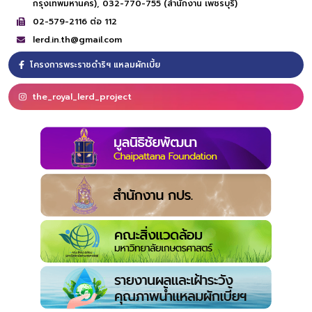
กรุงเทพมหานคร),
032-770-755 (สำนักงาน เพชรบุรี)
02-579-2116 ต่อ 112
lerd.in.th@gmail.com
โครงการพระราชดำริฯ แหลมผักเบี้ย
the_royal_lerd_project