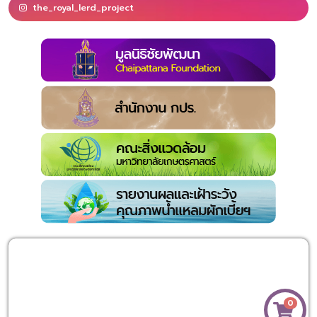
the_royal_lerd_project
0