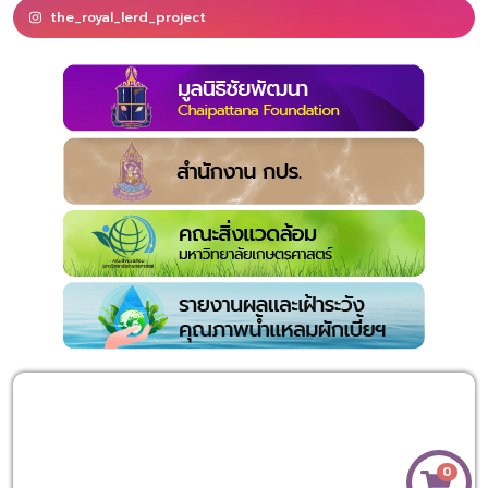
the_royal_lerd_project
0