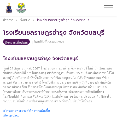
ข่าวสาร
/
ทั้งหมด
/
โรงเรียนชลราษฎรอำรุง จังหวัดชลบุรี
โรงเรียนชลราษฎรอำรุง จังหวัดชลบุรี
|
โพสต์วันที่ 24/06/2024
กิจกรรมเพื่อสังคม
โรงเรียนชลราษฎรอำรุง จังหวัดชลบุรี
วันที่ 24 มิถุนายน พ.ศ. 2567 โรงเรียนชลราษฎรอำรุง จังหวัดชลบุรี ได้นำนักเรียนระดับ
ชั้นมัธยมศึกษาปีที่ 6 พร้อมคณะครู เข้าศึกษาดูงาน จำนวน 35 คน ซึ่งทางโครงการฯ ได้ให้
ความรู้เกี่ยวกับการบำบัดน้ำเสียและการกำจัดขยะชุมชน โดยใช้หลักของธรรมชาติช่วย
ธรรมชาติตามแนวพระราชดำริ โดยรับฟังการบรรยายจากเจ้าหน้าที่ประชาสัมพันธ์/นัก
วิชาการสิ่งแวดล้อม รับชมวีดิทัศน์ในห้องประชุม นั่งรถรางชมพื้นที่การดำเนินงานของ
โครงการศึกษาเส้นทางธรรมชาติป่าชายเลนเส้นทาง “มัจฉาบาทา” พร้อมกันนี้ทาง
โรงเรียนได้ทำกิจกรรมเพื่อสังคม (CSR) ร่วมกับโครงการฯ โดยการปล่อยปลากินพืชลงใน
ระบบบ่อบำบัดน้ำเสียเพื่อควบคุมปริมาณแพลงก์ตอนในบ่อบำบัดน้ำเสีย
————————–——————–
#โครงการพระราชดำริฯแหลมผักเบี้ย
#lerdproject