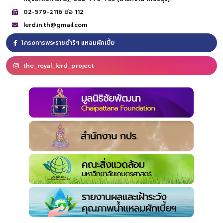
02-579-2116 ต่อ 112
lerd.in.th@gmail.com
โครงการพระราชดำริฯ แหลมผักเบี้ย
the_royal_lerd_project