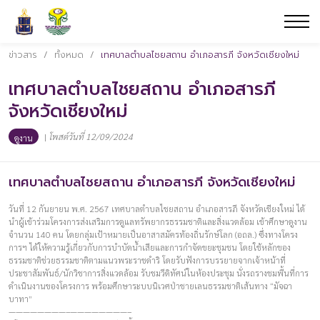
ข่าวสาร
/
ทั้งหมด
/
เทศบาลตำบลไชยสถาน อำเภอสารภี จังหวัดเชียงใหม่
เทศบาลตำบลไชยสถาน อำเภอสารภี
จังหวัดเชียงใหม่
|
โพสต์วันที่ 12/09/2024
ดูงาน
เทศบาลตำบลไชยสถาน อำเภอสารภี จังหวัดเชียงใหม่
วันที่ 12 กันยายน พ.ศ. 2567 เทศบาลตำบลไชยสถาน อำเภอสารภี จังหวัดเชียงใหม่ ได้
นำผู้เข้าร่วมโครงการส่งเสริมการดูแลทรัพยากรธรรมชาติและสิ่งแวดล้อม เข้าศึกษาดูงาน
จำนวน 140 คน โดยกลุ่มเป้าหมายเป็นอาสาสมัครท้องถิ่นรักษ์โลก (อถล.) ซึ่งทางโครง
การฯ ได้ให้ความรู้เกี่ยวกับการบำบัดน้ำเสียและการกำจัดขยะชุมชน โดยใช้หลักของ
ธรรมชาติช่วยธรรมชาติตามแนวพระราชดำริ โดยรับฟังการบรรยายจากเจ้าหน้าที่
ประชาสัมพันธ์/นักวิชาการสิ่งแวดล้อม รับชมวีดิทัศน์ในห้องประชุม นั่งรถรางชมพื้นที่การ
ดำเนินงานของโครงการ พร้อมศึกษาระบบนิเวศป่าชายเลนธรรมชาติเส้นทาง “มัจฉา
บาทา”
————————–————————–