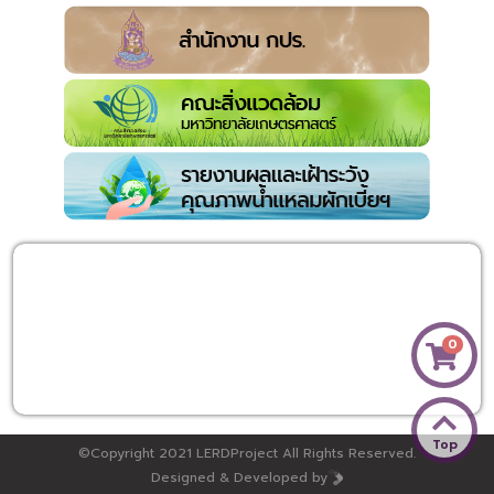
0
Top
©Copyright 2021 LERDProject All Rights Reserved.
Designed & Developed by