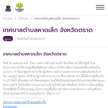
ข่าวสาร
/
ทั้งหมด
/
เทศบาลตำบลหาดเล็ก จังหวัดตราด
เทศบาลตำบลหาดเล็ก จังหวัดตราด
|
โพสต์วันที่ 30/04/2024
ดูงาน
เทศบาลตำบลหาดเล็ก จังหวัดตราด
วันที่ 30 เมษายน พ.ศ. 2567 เทศบาลตำบลหาดเล็ก จังหวัดตราด ได้นำผู้เข้าร่วม
โครงการอบรมให้ความรู้เพื่อเพิ่มศักยภาพในการบริหารจัดการขยะและสิ่งแวดล้อมใน
แนวทาง 3R โดยกลุ่มเป้าหมาย คือ ผู้บริหาร พนักงานเทศบาล อาสาสมัครท้องถิ่นรักษ์
โลก และผู้นำชุมชน เข้าศึกษาดูงานจำนวน 52 คน ซึ่งทางโครงการฯ ได้ให้ความรู้เกี่ยวกับ
การบำบัดน้ำเสียและการกำจัดขยะชุมชน โดยใช้หลักของธรรมชาติช่วยธรรมชาติตามแนว
พระราชดำริ โดยรับฟังการบรรยายจากเจ้าหน้าที่ประชาสัมพันธ์/นักวิชาการสิ่งแวดล้อม
รับชมวีดิทัศน์ในห้องประชุม นั่งรถรางชมพื้นที่การดำเนินงานของโครงการ พร้อมศึกษา
เส้นทางธรรมชาติป่าชายเลนเส้นทาง “มัจฉาบาทา”
————————–———————–
#โครงการพระราชดำริฯแหลมผักเบี้ย
#lerdproject