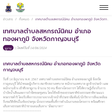
ข่าวสาร
/
ทั้งหมด
/
เทศบาลตำบลสหกรณ์นิคม อำเภอทองผาภูมิ จังหวัดกาญจนบุรี
เทศบาลตำบลสหกรณ์นิคม อำเภอ
ทองผาภูมิ จังหวัดกาญจนบุรี
|
โพสต์วันที่ 14/06/2024
ดูงาน
เทศบาลตำบลสหกรณ์นิคม อำเภอทองผาภูมิ จังหวัด
กาญจนบุรี
วันที่ 14 มิถุนายน พ.ศ. 2567 เทศบาลตำบลสหกรณ์นิคม อำเภอทองผาภูมิ จังหวัด
กาญจนบุรี ได้นำคณะผู้บริหาร สมาชิกสภาเทศบาล พนักงานเทศบาล ลูกจ้างประจำ และ
พนักงานจ้าง เข้าศึกษาดูงาน จำนวน 50 คน ซึ่งทางโครงการฯ ได้ให้ความรู้เกี่ยวกับการ
บำบัดน้ำเสียและการกำจัดขยะชุมชน โดยใช้หลักของธรรมชาติช่วยธรรมชาติตามแนว
พระราชดำริ โดยรับฟังการบรรยายจากเจ้าหน้าที่ประชาสัมพันธ์/นักวิชาการสิ่งแวดล้อม
รับชมวีดิทัศน์ในห้องประชุม นั่งรถรางชมพื้นที่การดำเนินงานของโครงการ พร้อมศึกษา
เส้นทางธรรมชาติป่าชายเลนเส้นทาง “มัจฉาบาทา”
————————–——————–