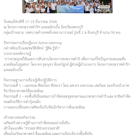
วันพฤหัสบดีที่ 17-19 ธันวาคม 2568
ณ โครงการพระราชดำริฯ แหลมผักเบี้ย จังหวัดเพชรบุรี
กลุ่มเป้าหมาย: เทศบาลตำบลพลับพลานารายณ์ รุ่นที่ 2 จ.จันทบุรี จำนวน 59 คน
กิจกรรมการเรียนรู้แบบ Active Learning
กล่าวต้อนรับและชมวีดิทัศน์ “รู้คิด รู้ทำ”
บรรยายองค์ความรู้
“การประยุกต์ใช้และการสืบสานโครงการพระราชดำริ เพื่อการแก้ไขปัญหาขยะและสิ่ง
แวดล้อมในชุมชน” โดย ดร.จุลบุตร จันทร์สูรย์ ผู้ช่วยผู้อำนวยการ โครงการพระราชดำริฯ
แหลมผักเบี้ย
กิจกรรมฐานการเรียนรู้เชิงปฏิบัติการ
กิจกรรมที่ 1 – แยกขยะ ดีต่อโลก ดีต่อเรา โดย ผศ.ดร.นพวรรณ เสมวิมล รองหัวหน้าภาค
วิชาวิทยาศาสตร์สิ่งแวดล้อม
กิจกรรมที่ 2 – ลงพื้นที่เยี่ยมชมการกำจัดขยะชุมชนตามแนวพระราชดำริ และ สาธิตกำจัด
ขยะด้วยวิธีการทำปุ๋ยหมัก
การแลกเปลี่ยนความคิดเห็นกับทีมนักวิชาการสิ่งแวดล้อม
เป้าหมายของกิจกรรม
เสริมสร้างความรู้ด้านการกำจัดขยะอย่างยั่งยืน
เข้าใจแนวคิด “ธรรมชาติช่วยธรรมชาติ”
เชื่อมโยงวิทยาศาสตร์ สิ่งแวดล้อม และการเรียนรู้จากพื้นที่จริง