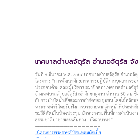
เทศบาลตำบลจัตุรัส อำเภอจัตุรัส จัง
วันที่ 9 มีนาคม พ.ศ. 2567 เทศบาลตำบลจัตุรัส อำเภอจัตุรัส
โครงการ “การพัฒนาศักยภาพการปฏิบัติงานบุคลากรของเ
ประกอบด้วย คณะผู้บริหาร สมาชิกสภาเทศบาลตำบลจัตุ
จ้างเทศบาลตำบลจัตุรัส เข้าศึกษาดูงาน จำนวน 50 คน ซึ่งท
กับการบำบัดน้ำเสียและการกำจัดขยะชุมชน โดยใช้หลัก
พระราชดำริ โดยรับฟังการบรรยายจากเจ้าหน้าที่ประชาสัมพ
ชมวีดิทัศน์ในห้องประชุม นั่งรถรางชมพื้นที่การดำเนิน
ธรรมชาติป่าชายเลนเส้นทาง “มัจฉาบาทา”
————————–———————–
#โครงการพระราชดำริฯแหลมผักเบี้ย