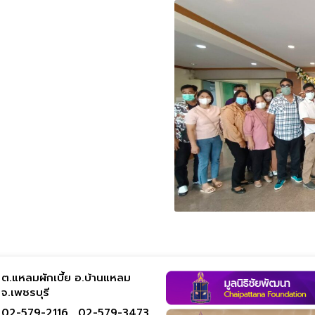
ต.แหลมผักเบี้ย อ.บ้านแหลม
จ.เพชรบุรี
02-579-2116 ,
02-579-3473