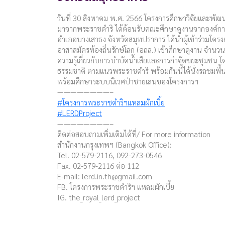
วันที่ 30 สิงหาคม พ.ศ. 2566 โครงการศึกษาวิจัยและพัฒนา
มาจากพระราชดำริ ได้ต้อนรับคณะศึกษาดูงานจากองค์กา
อำเภอบางเสาธง จังหวัดสมุทปราการ ได้นำผู้เข้าร่วมโคร
อาสาสมัครท้องถิ่นรักษ์โลก (อถล.) เข้าศึกษาดูงาน จำนวน
ความรู้เกี่ยวกับการบำบัดน้ำเสียและการกำจัดขยะชุมชน 
ธรรมชาติ ตามแนวพระราชดำริ พร้อมกันนี้ได้นั่งรถชมพื
พร้อมศึกษาระบบนิเวศป่าชายเลนของโครงการฯ
————————–
#โครงการพระราชดำริฯแหลมผักเบี้ย
#LERDProject
————————–
ติดต่อสอบถามเพิ่มเติมได้ที่/ For more information
สำนักงานกรุงเทพฯ (Bangkok Office):
Tel. 02-579-2116, 092-273-0546
Fax. 02-579-2116 ต่อ 112
E-mail:
lerd.in.th@gmail.com
FB. โครงการพระราชดำริฯ แหลมผักเบี้ย
IG. the_royal_lerd_project