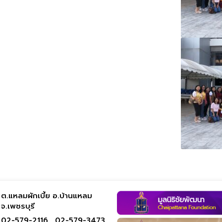
ต.แหลมผักเบี้ย อ.บ้านแหลม
จ.เพชรบุรี
02-579-2116 ,
02-579-3473