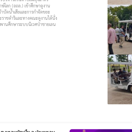
ษ์โลก (อถล.) เข้าศึกษาดูงาน
รบำบัดน้ำเสียและการกำจัดขยะ
ราชดำริและทางคณะดูงานได้นั่ง
สะพานศึกษาระบบนิเวศป่าชายเลน