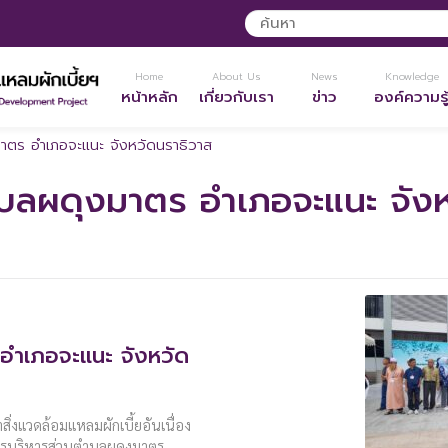
Home
About Us
News
Knowledge
หน้าหลัก
เกี่ยวกับเรา
ข่าว
องค์ความรู
าตร อำเภอจะแนะ จังหวัดนราธิวาส
บลผดุงมาตร อำเภอจะแนะ จังห
อำเภอจะแนะ จังหวัด
ิ่งแวดล้อมแหลมผักเบี้ยอันเนื่อง
ารบริหารส่วนตำบลผดุงมาตร