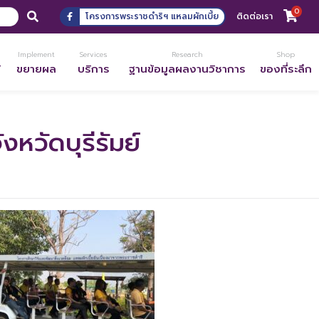
0
โครงการพระราชดำริฯ แหลมผักเบี้ย
ติดต่อเรา
Implement
Services
Research
Shop
้
ขยายผล
บริการ
ฐานข้อมูลผลงานวิชาการ
ของที่ระลึก
หวัดบุรีรัมย์