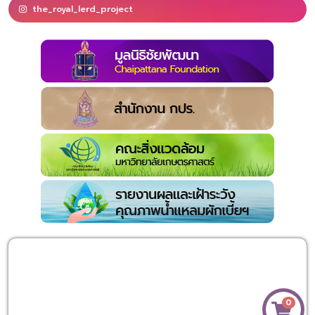
the_royal_lerd_project
0