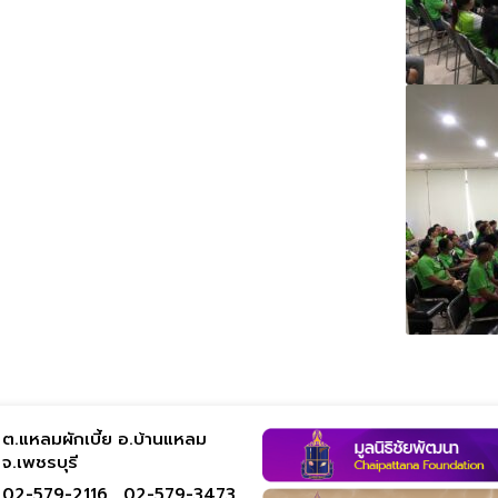
ต.แหลมผักเบี้ย อ.บ้านแหลม
จ.เพชรบุรี
02-579-2116 ,
02-579-3473