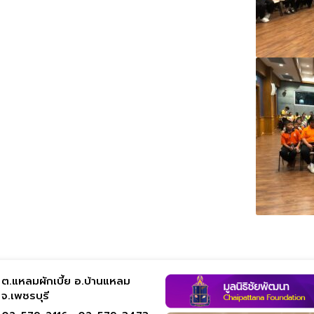
ต.แหลมผักเบี้ย อ.บ้านแหลม
จ.เพชรบุรี