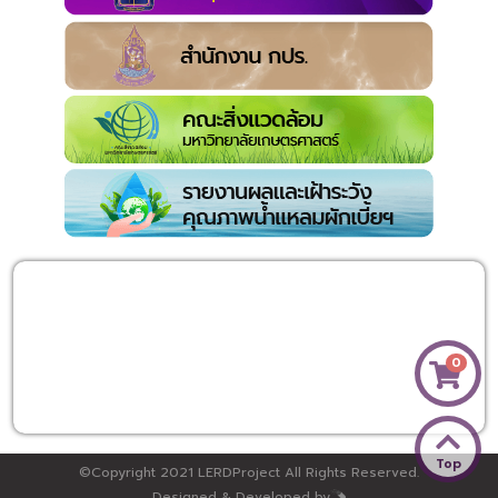
0
Top
©Copyright 2021 LERDProject All Rights Reserved.
Designed & Developed by