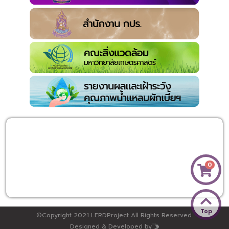
0
Top
©Copyright 2021 LERDProject All Rights Reserved.
Designed & Developed by