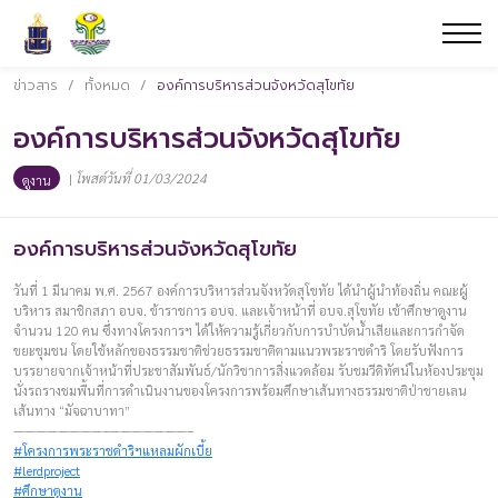
ข่าวสาร
/
ทั้งหมด
/
องค์การบริหารส่วนจังหวัดสุโขทัย
องค์การบริหารส่วนจังหวัดสุโขทัย
|
โพสต์วันที่ 01/03/2024
ดูงาน
องค์การบริหารส่วนจังหวัดสุโขทัย
วันที่ 1 มีนาคม พ.ศ. 2567 องค์การบริหารส่วนจังหวัดสุโขทัย ได้นำผู้นำท้องถิ่น คณะผู้
บริหาร สมาชิกสภา อบจ. ข้าราชการ อบจ. และเจ้าหน้าที่ อบจ.สุโขทัย เข้าศึกษาดูงาน
จำนวน 120 คน ซึ่งทางโครงการฯ ได้ให้ความรู้เกี่ยวกับการบำบัดน้ำเสียและการกำจัด
ขยะชุมชน โดยใช้หลักของธรรมชาติช่วยธรรมชาติตามแนวพระราชดำริ โดยรับฟังการ
บรรยายจากเจ้าหน้าที่ประชาสัมพันธ์/นักวิชาการสิ่งแวดล้อม รับชมวีดิทัศน์ในห้องประชุม
นั่งรถรางชมพื้นที่การดำเนินงานของโครงการพร้อมศึกษาเส้นทางธรรมชาติป่าชายเลน
เส้นทาง “มัจฉาบาทา”
————————–———————–
#โครงการพระราชดำริฯแหลมผักเบี้ย
#lerdproject
#ศึกษาดูงาน