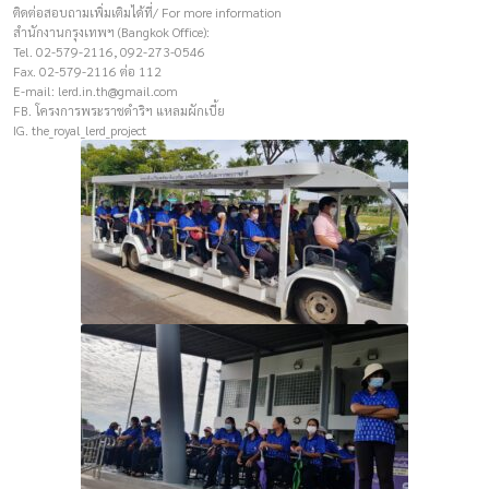
ติดต่อสอบถามเพิ่มเติมได้ที่/ For more information
สำนักงานกรุงเทพฯ (Bangkok Office):
Tel. 02-579-2116, 092-273-0546
Fax. 02-579-2116 ต่อ 112
E-mail:
lerd.in.th@gmail.com
FB. โครงการพระราชดำริฯ แหลมผักเบี้ย
IG. the_royal_lerd_project