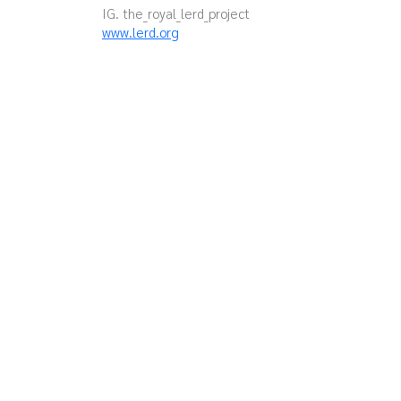
IG. the_royal_lerd_project
www.lerd.org