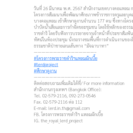
วันที่ 26 มีนาคม พ.ศ. 2567 สำนักงานเขตบางคอแหลม กร
โครงการสัมมนาเพื่อพัฒนาศักยภาพข้าราชการครูและบุ
บางคอแหลม เข้าศึกษาดูงานจำนวน 177 คน ซึ่งทางโครงการ
บำบัดน้ำเสียและการกำจัดขยะชุมชน โดยใช้หลักของธร
ราชดำริ โดยรับฟังการบรรยายจากเจ้าหน้าที่ประชาสัมพันธ์
ทัศน์ในห้องประชุม นั่งรถรางชมพื้นที่การดำเนินงานขอ
ธรรมชาติป่าชายเลนเส้นทาง “มัจฉาบาทา”
————————–———————–
#โครงการพระราชดำริฯแหลมผักเบี้ย
#lerdproject
#ศึกษาดูงาน
————————–————————–
ติดต่อสอบถามเพิ่มเติมได้ที่/ For more information
สำนักงานกรุงเทพฯ (Bangkok Office):
Tel. 02-579-2116, 092-273-0546
Fax. 02-579-2116 ต่อ 112
E-mail:
lerd.in.th@gmail.com
FB. โครงการพระราชดำริฯ แหลมผักเบี้ย
IG. the_royal_lerd_project