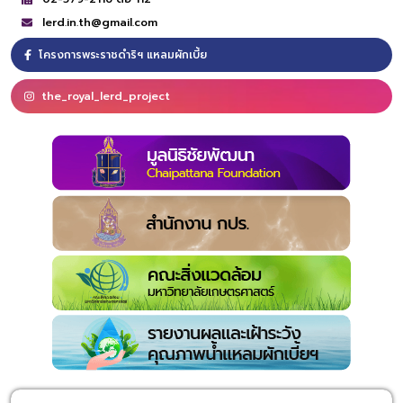
lerd.in.th@gmail.com
โครงการพระราชดำริฯ แหลมผักเบี้ย
the_royal_lerd_project