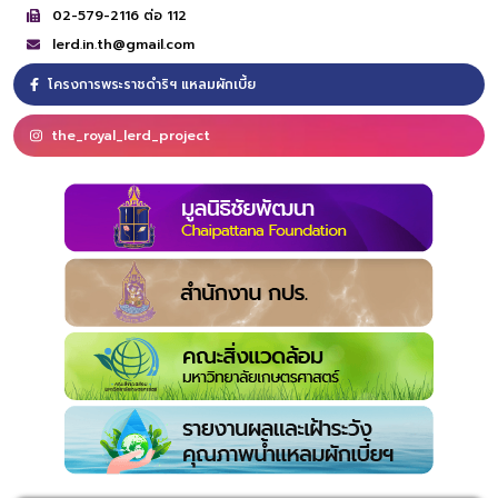
02-579-2116 ต่อ 112
lerd.in.th@gmail.com
โครงการพระราชดำริฯ แหลมผักเบี้ย
the_royal_lerd_project