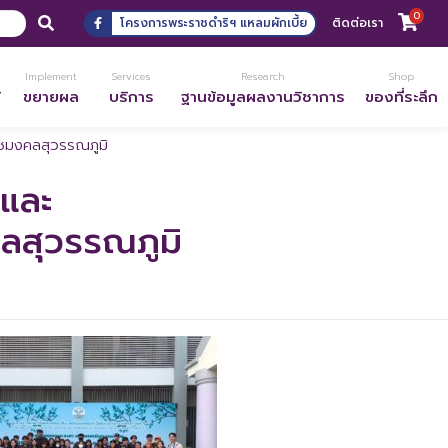
0
โครงการพระราชดำริฯ แหลมผักเบี้ย
ติดต่อเรา
Implement
Services
Research
Shop
้
ขยายผล
บริการ
ฐานข้อมูลผลงานวิชาการ
ของที่ระลึก
ชมงคลสุวรรณภูมิ
และ
ลสุวรรณภูมิ