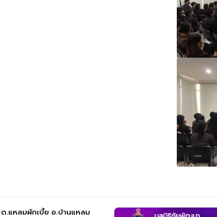
ต.แหลมผักเบี้ย อ.บ้านแหลม