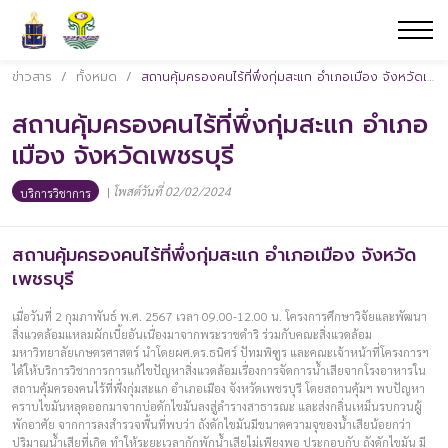
ข่าวสาร
/
ทั้งหมด
/
สถานคุ้มครองคนไร้ที่พึ่งกุ่มสะแก อำเภอเมือง จังหวัดเพชรบุรี
สถานคุ้มครองคนไร้ที่พึ่งกุ่มสะแก อำเภอ
เมือง จังหวัดเพชรบุรี
|
โพสต์วันที่ 02/02/2024
บริการวิชาการ
สถานคุ้มครองคนไร้ที่พึ่งกุ่มสะแก อำเภอเมือง จังหวัด
เพชรบุรี
เมื่อวันที่ 2 กุมภาพันธ์ พ.ศ. 2567 เวลา 09.00-12.00 น. โครงการศึกษาวิจัยและพัฒนา
สิ่งแวดล้อมแหลมผักเบี้ยอันเนื่องมาจากพระราชดำริ ร่วมกับคณะสิ่งแวดล้อม
มหาวิทยาลัยเกษตรศาสตร์ นำโดยผศ.ดร.ธนิศร์ ปัทมพิฑูร และคณะเจ้าหน้าที่โครงการฯ
ได้ให้บริการวิชาการการแก้ไขปัญหาสิ่งแวดล้อมเรื่องการจัดการน้ำเสียจากโรงอาหารใน
สถานคุ้มครองคนไร้ที่พึ่งกุ่มสะแก อำเภอเมือง จังหวัดเพชรบุรี โดยสถานคุ้มฯ พบปัญหา
คราบไขมันหลุดออกมาจากบ่อดักไขมันลงสู่ลำรางสาธารณะ และส่งกลิ่นเหม็นรบกวนผู้
พักอาศัย จากการลงสำรวจพื้นที่พบว่า ถังดักไขมันมีขนาดความจุของน้ำเสียน้อยกว่า
ปริมาณน้ำเสียที่เกิด ทำให้ระยะเวลากักพักน้ำเสียไม่เพียงพอ ประกอบกับ ถังดักไขมัน มี