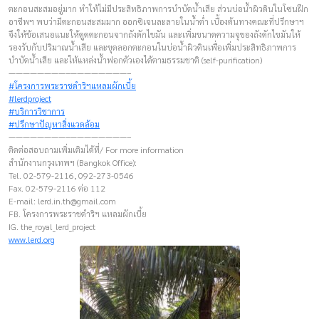
ตะกอนสะสมอยู่มาก ทำให้ไม่มีประสิทธิภาพการบำบัดน้ำเสีย ส่วนบ่อน้ำผิวดินในโซนฝึก
อาชีพฯ พบว่ามีตะกอนสะสมมาก ออกซิเจนละลายในน้ำต่ำ เบื้องต้นทางคณะที่ปรึกษาฯ
จึงให้ข้อเสนอแนะให้ดูดตะกอนจากถังดักไขมัน และเพิ่มขนาดความจุของถังดักไขมันให้
รองรับกับปริมาณน้ำเสีย และขุดลอกตะกอนในบ่อน้ำผิวดินเพื่อเพิ่มประสิทธิภาพการ
บำบัดน้ำเสีย และให้แหล่งน้ำฟอกตัวเองได้ตามธรรมชาติ (self-purification)
————————–————————–
#โครงการพระราชดำริฯแหลมผักเบี้ย
#lerdproject
#บริการวิชาการ
#ปรึกษาปัญหาสิ่งแวดล้อม
————————–————————–
ติดต่อสอบถามเพิ่มเติมได้ที่/ For more information
สำนักงานกรุงเทพฯ (Bangkok Office):
Tel. 02-579-2116, 092-273-0546
Fax. 02-579-2116 ต่อ 112
E-mail:
lerd.in.th@gmail.com
FB. โครงการพระราชดำริฯ แหลมผักเบี้ย
IG. the_royal_lerd_project
www.lerd.org