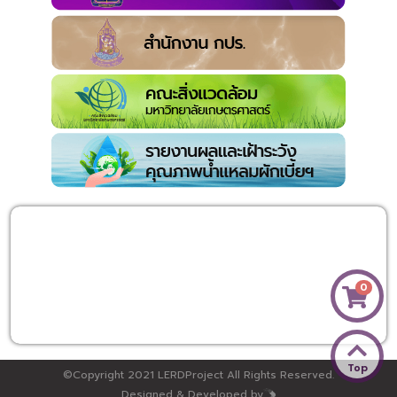
0
Top
©Copyright 2021 LERDProject All Rights Reserved.
Designed & Developed by