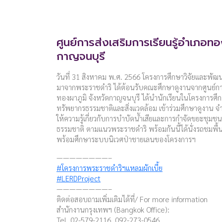
ศูนย์การส่งเสริมการเรียนรู้อำเภอทอ
กาญจนบุรี
วันที่ 31 สิงหาคม พ.ศ. 2566 โครงการศึกษาวิจัยและพัฒนา
มาจากพระราชดำริ ได้ต้อนรับคณะศึกษาดูงานจากศูนย์การส
ทองผาภูมิ จังหวัดกาญจนบุรี ได้นำนักเรียนในโครงการศึกษ
ทรัพยากรธรรมชาติและสิ่งแวดล้อม เข้าร่วมศึกษาดูงาน จ
ให้ความรู้เกี่ยวกับการบำบัดน้ำเสียและการกำจัดขยะชุมช
ธรรมชาติ ตามแนวพระราชดำริ พร้อมกันนี้ได้นั่งรถชมพื
พร้อมศึกษาระบบนิเวศป่าชายเลนของโครงการฯ
————————–
#โครงการพระราชดำริฯแหลมผักเบี้ย
#LERDProject
————————–
ติดต่อสอบถามเพิ่มเติมได้ที่/ For more information
สำนักงานกรุงเทพฯ (Bangkok Office):
Tel. 02-579-2116, 092-273-0546